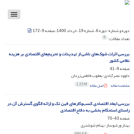
Toggle
vigation
دوره و شماره:
دوره 6، شماره 19، خرداد 1400، صفحه 9-172
6
تعداد مقالات:
بررسی اثرات شوک‌های ناشی از تهدیدات و تحریم‌های اقتصادی بر هزینه
نظامی کشور
صفحه
9-41
داوود نصرآبادی؛ یعقوب فاطمی زردان
1.23 M
مشاهده مقاله
اصل مقاله
بررسی ابعاد اقتصادی کسب‌وکارهای فین تک و ارائه الگوی گسترش آن در
راستای استحکام بخشی به دفاع اقتصادی
صفحه
43-70
بهناز ورشوساز؛ بهنام شوشتری
690.6 K