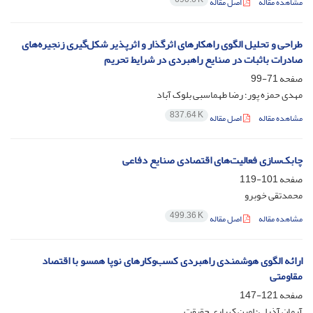
مشاهده مقاله
اصل مقاله
طراحی و تحلیل الگوی راهکارهای اثرگذار و اثرپذیر شکل‌گیری زنجیره‌های
صادرات باثبات در صنایع راهبردی در شرایط تحریم
صفحه
71-99
مهدی حمزه پور؛ رضا طهماسبی بلوک آباد
837.64 K
مشاهده مقاله
اصل مقاله
چابک‌سازی فعالیت‌های اقتصادی صنایع دفاعی
صفحه
101-119
محمدتقی خوبرو
499.36 K
مشاهده مقاله
اصل مقاله
ارائه الگوی هوشمندی راهبردی کسب‌وکارهای نوپا همسو با اقتصاد
مقاومتی
صفحه
121-147
آرمان آذرلی؛ امین کهیاری حقیقت