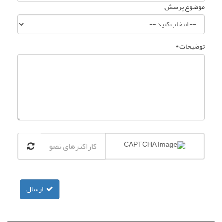
موضوع پرسش
توضیحات *
ارسال