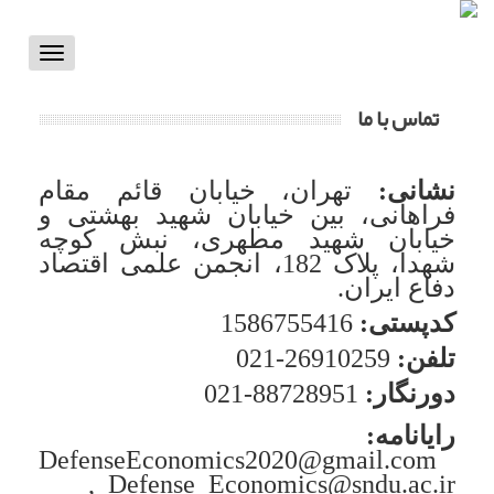
Toggle
vigation
تماس با ما
نشانی:
تهران، خیابان قائم‌ مقام
فراهانی، بین خیابان شهید بهشتی و
خیابان شهید مطهری، نبش کوچه
شهدا، پلاک 182، انجمن علمی اقتصاد
دفاع ایران.
کدپستی:
1586755416
تلفن:
26910259-021
دورنگار:
88728951-021
رایانامه:
DefenseEconomics2020@gmail.com
, Defense_Economics@sndu.ac.ir