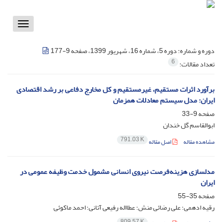
Toggle
vigation
دوره و شماره:
دوره 5، شماره 16، شهریور 1399، صفحه 9-177
6
تعداد مقالات:
برآورد اثرات مستقیم، غیرمستقیم و کل مخارج دفاعی بر رشد اقتصادی
ایران: مدل سیستم معادلات همزمان
صفحه
9-33
ابوالقاسم گل خندان
791.03 K
مشاهده مقاله
اصل مقاله
مدلسازی هزینه‌فرصت نیروی انسانی مشمول خدمت وظیفه عمومی در
ایران
صفحه
35-55
رقیه ادهمی؛ علی رضائی منش؛ عطااله رفیعی آتانی؛ احمد ماکوئی
809.57 K