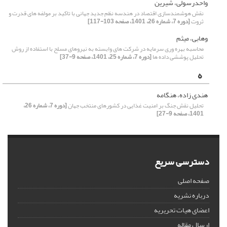
واحدرسولی، شیرین
نقش هوشمندسازی اقتصاد در هندسه نظم جدید جهانی با تاکید بر مولفه های قدرت و
ثروت
[دوره 7، شماره 26، 1401، صفحه 103-117]
وهابی، میثم
محاسبه بهره وری سرمایه در شرکت های وابسته به نیروهای مسلح با استفاده از روش
تحلیل پوششی داده ها
[دوره 7، شماره 25، 1401، صفحه 9-37]
ه
هندی زاده، هنگامه
تحلیل نقش جنگ بر امنیت غذایی در کشورهای منتخب جهان
[دوره 7، شماره 26،
1401، صفحه 9-27]
دسترسی سریع
صفحه اصلی
درباره نشریه
اعضای هیات تحریریه
ارسال مقاله