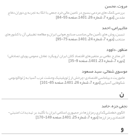
مروت، محسن
بررسی کمک های مردمی بسیج در تامین مالی خرد جمعی با اتکا به تجربه ی دوران دفاع
مقدس
[دوره 7، شماره 26، 1401، صفحه 55-84]
ملابهرامی، احمد
تبیین روش های تأمین مالی مناسب صنایع هوایی ایران و مطالعه تطبیقی آن با کشورهای
منتخب
[دوره 7، شماره 24، 1401، صفحه 75-95]
منظور، داوود
اثر مخارج نظامی بر متغیرهای اقتصاد کلان ایران (رویکرد تعادل عمومی پویای تصادفی)
[دوره 7، شماره 23، 1401، صفحه 9-35]
موسوی شفائی، سید مسعود
ماموریت دیپلماسی اقتصادی؛ چرخش از ژئوپلیتیک وحشت غرب آسیا به ژئواکونومی
شکوفایی آسیایی
[دوره 7، شماره 26، 1401، صفحه 85-101]
ن
نجفی جزه، حامد
الگوی خطمشی‌گذاری رمزارزها در جمهوری اسلامی ایران با تأکید بر تهدیدات امنیتی-
اقتصادی رمز ارزها
[دوره 7، شماره 25، 1401، صفحه 149-170]
و