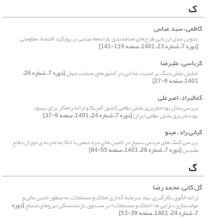
ک
کاظمی، سید عباس
تدوین مدل ارزیابی طرح‌های هدفمندی یارانه‌ها مبتنی بر رویکرد اقتصاد مقاومتی
[دوره 7، شماره 23، 1401، صفحه 119-141]
کرباسی، علیرضا
تحلیل نقش جنگ بر امنیت غذایی در کشورهای منتخب جهان
[دوره 7، شماره 26،
1401، صفحه 9-27]
کمالیراد، امیرعلی
بررسی مدل بودجه‌ریزی بخش نظامی کشور آمریکا و ارائه راهکار برای بهبود
بودجه‌ریزی بخش نظامی ایران
[دوره 7، شماره 24، 1401، صفحه 9-37]
کیانی راد، مینو
بررسی کمک های مردمی بسیج در تامین مالی خرد جمعی با اتکا به تجربه ی دوران دفاع
مقدس
[دوره 7، شماره 26، 1401، صفحه 55-84]
گ
گل کانی، محمد رضا
ارائه الگوی بکارگیری نهاد سرمایه گذاری املاک و مستغلات به منظور تامین مالی و
مولدسازی دارایی ها (املاک و مستغلات) در صندوق بازنشستگی نیروهای مسلح
[دوره
7، شماره 24، 1401، صفحه 39-53]