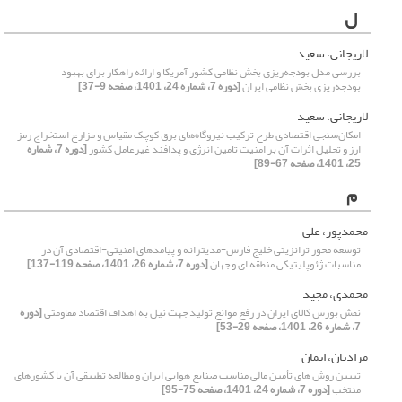
ل
لاریجانی، سعید
بررسی مدل بودجه‌ریزی بخش نظامی کشور آمریکا و ارائه راهکار برای بهبود
بودجه‌ریزی بخش نظامی ایران
[دوره 7، شماره 24، 1401، صفحه 9-37]
لاریجانی، سعید
امکان‌سنجی اقتصادی طرح ترکیب نیروگاه‌های برق کوچک مقیاس و مزارع استخراج رمز
ارز و تحلیل اثرات آن بر امنیت تامین انرژی و پدافند غیرعامل کشور
[دوره 7، شماره
25، 1401، صفحه 67-89]
م
محمدپور، علی
توسعه محور ترانزیتی خلیج فارس-مدیترانه و پیامدهای امنیتی-اقتصادی آن در
مناسبات ژئوپلیتیکی منطقه ای و جهان
[دوره 7، شماره 26، 1401، صفحه 119-137]
محمدی، مجید
نقش بورس کالای ایران در رفع موانع تولید جهت نیل به اهداف اقتصاد مقاومتی
[دوره
7، شماره 26، 1401، صفحه 29-53]
مرادیان، ایمان
تبیین روش های تأمین مالی مناسب صنایع هوایی ایران و مطالعه تطبیقی آن با کشورهای
منتخب
[دوره 7، شماره 24، 1401، صفحه 75-95]