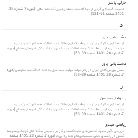
خزلی، یاسر
امنیت اقتصادی فردی از دیدگاه مقام معظم رهبری(مدظله العالی)
[دوره 7، شماره 25،
1401، صفحه 91-121]
د
دشت بانی، یاور
ارائه الگوی بکارگیری نهاد سرمایه گذاری املاک و مستغلات به منظور تامین مالی و
مولدسازی دارایی ها (املاک و مستغلات) در صندوق بازنشستگی نیروهای مسلح
[دوره
7، شماره 24، 1401، صفحه 39-53]
دشت بانی، یاور
نقش بورس کالای ایران در رفع موانع تولید جهت نیل به اهداف اقتصاد مقاومتی
[دوره
7، شماره 26، 1401، صفحه 29-53]
ر
رسولیان، محسن
ارائه الگوی بکارگیری نهاد سرمایه گذاری املاک و مستغلات به منظور تامین مالی و
مولدسازی دارایی ها (املاک و مستغلات) در صندوق بازنشستگی نیروهای مسلح
[دوره
7، شماره 24، 1401، صفحه 39-53]
ریاضی، مهدی
بررسی تأثیر بهبود شاخص‌های محیط کسب و کار بر تأسیس بنگاه-های کوچک و متوسط
کشور در راستای تحقق پشتیبانی‌ها و مانع زدایی‌ها
[دوره 7، شماره 23، 1401، صفحه