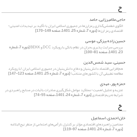
ح
حاجی ملامیرزایی، حامد
الگوی خطمشی‌گذاری رمزارزها در جمهوری اسلامی ایران با تأکید بر تهدیدات امنیتی-
اقتصادی رمز ارزها
[دوره 7، شماره 25، 1401، صفحه 149-170]
حسین زاده بیزکی، موسی
بررسی سرایت پذیری بحران در نظام بانکی با رویکرد DCC و BEKK
[دوره 7، شماره
23، 1401، صفحه 81-100]
حسینی، سید شمس الدین
هم‌افزایی اقتصاد دانش‌بنیان و دفاع دانش‌بنیان در جمهوری اسلامی ایران (با رویکرد
مطالعه تطبیقی آن با کشورهای منتخب)
[دوره 7، شماره 25، 1401، صفحه 123-147]
حمزه پور، مهدی
تجزیه و تحلیل اهمیت-عملکرد عوامل شکل‌گیری صادرات باثبات در صنایع راهبردی در
شرایط تحریم اقتصادی
[دوره 7، شماره 24، 1401، صفحه 55-74]
خ
خان احمدی، اسماعیل
مضامین راهبردهای اقتصادی مؤثر بر کنترل نارآمی‌های اجتماعی از منظر نهج‌البلاغه
[دوره 7، شماره 24، 1401، صفحه 97-119]