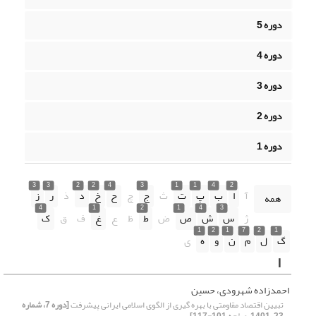
دوره 5
دوره 4
دوره 3
دوره 2
دوره 1
3
3
2
2
4
3
1
1
4
2
آ
ا
ب
پ
ت
ث
ج
چ
ح
خ
د
ذ
ر
ز
همه
4
1
2
1
4
3
ژ
س
ش
ص
ض
ط
ظ
ع
غ
ف
ق
ک
1
2
1
7
2
1
گ
ل
م
ن
و
ه
ی
ا
احمدزاده شهرودی، حسین
تبیین اقتصاد مقاومتی با بهره گیری از الگوی اسلامی ایرانی پیشرفت
[دوره 7، شماره