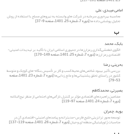
23، 1401، صفحه 101-117]
امامی میبدی، علی
محاسبه بهره وری سرمایه در شرکت های وابسته به نیروهای مسلح با استفاده از روش
تحلیل پوششی داده ها
[دوره 7، شماره 25، 1401، صفحه 9-37]
ب
بابک، محمد
الگوی خطمشی‌گذاری رمزارزها در جمهوری اسلامی ایران با تأکید بر تهدیدات امنیتی-
اقتصادی رمز ارزها
[دوره 7، شماره 25، 1401، صفحه 149-170]
بحرینی، رضا
بررسی تأثیر بهبود شاخص‌های محیط کسب و کار بر تأسیس بنگاه-های کوچک و متوسط
کشور در راستای تحقق پشتیبانی‌ها و مانع زدایی‌ها
[دوره 7، شماره 23، 1401، صفحه
53-79]
بصیرتی، محمدکاظم
مضامین راهبردهای اقتصادی مؤثر بر کنترل نارآمی‌های اجتماعی از منظر نهج‌البلاغه
[دوره 7، شماره 24، 1401، صفحه 97-119]
بویه، چمران
توسعه محور ترانزیتی خلیج فارس-مدیترانه و پیامدهای امنیتی-اقتصادی آن در
مناسبات ژئوپلیتیکی منطقه ای و جهان
[دوره 7، شماره 26، 1401، صفحه 119-137]
پ