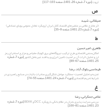
ثروت
[دوره 7، شماره 26، 1401، صفحه 103-117]
ص
صیقلانی، شهبد
اثر مخارج نظامی بر متغیرهای اقتصاد کلان ایران (رویکرد تعادل عمومی پویای تصادفی)
[دوره 7، شماره 23، 1401، صفحه 9-35]
ط
طاهری، امیرحسین
امکان‌سنجی اقتصادی طرح ترکیب نیروگاه‌های برق کوچک مقیاس و مزارع استخراج رمز
ارز و تحلیل اثرات آن بر امنیت تامین انرژی و پدافند غیرعامل کشور
[دوره 7، شماره
25، 1401، صفحه 67-89]
طهماسبی بلوک آباد، رضا
تجزیه و تحلیل اهمیت-عملکرد عوامل شکل‌گیری صادرات باثبات در صنایع راهبردی در
شرایط تحریم اقتصادی
[دوره 7، شماره 24، 1401، صفحه 55-74]
غ
غلامی جمکرانی، رضا
بررسی سرایت پذیری بحران در نظام بانکی با رویکرد DCC و BEKK
[دوره 7، شماره
23، 1401، صفحه 81-100]