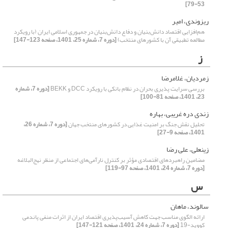
53-79]
ریزوندی، امیر
هم‌افزایی اقتصاد دانش‌بنیان و دفاع دانش‌بنیان در جمهوری اسلامی ایران (با رویکرد
مطالعه تطبیقی آن با کشورهای منتخب)
[دوره 7، شماره 25، 1401، صفحه 123-147]
ز
زمردیان، غلامرضا
بررسی سرایت پذیری بحران در نظام بانکی با رویکرد DCC و BEKK
[دوره 7، شماره
23، 1401، صفحه 81-100]
زندی دره غریبی، بهاره
تحلیل نقش جنگ بر امنیت غذایی در کشورهای منتخب جهان
[دوره 7، شماره 26،
1401، صفحه 9-27]
زینعلی، علی رضا
مضامین راهبردهای اقتصادی مؤثر بر کنترل نارآمی‌های اجتماعی از منظر نهج‌البلاغه
[دوره 7، شماره 24، 1401، صفحه 97-119]
س
سالوند، ماهان
ارائه الگوی مناسب جهت کاهش آسیب‌پذیری اقتصاد ایران از اثرات منفی پاندمی
کووید-19
[دوره 7، شماره 24، 1401، صفحه 121-147]