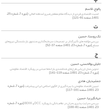
پالوج، قاسم
امنیت اقتصادی فردی از دیدگاه مقام معظم رهبری(مدظله العالی)
[دوره 7، شماره 25،
1401، صفحه 91-121]
ت
تک روستا، حسین
بررسی مؤلفه های تأثیرگذار بر تصمیمات سرمایه‌گذاری صندوق بازنشستگی نیروهای
مسلح
[دوره 7، شماره 23، 1401، صفحه 37-52]
ج
جلیلی بوالحسنی، حسین
تدوین مدل ارزیابی طرح‌های هدفمندی یارانه‌ها مبتنی بر رویکرد اقتصاد مقاومتی
[دوره 7، شماره 23، 1401، صفحه 119-141]
جمشیدیان، هادی
تبیین اقتصاد مقاومتی با بهره گیری از الگوی اسلامی ایرانی پیشرفت
[دوره 7، شماره
23، 1401، صفحه 101-117]
جهانگیرنیا، حسین
بررسی سرایت پذیری بحران در نظام بانکی با رویکرد DCC و BEKK
[دوره 7، شماره
23، 1401، صفحه 81-100]