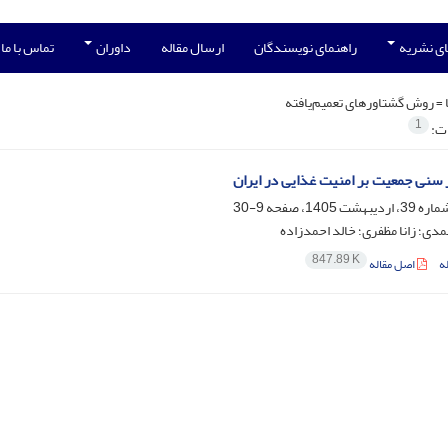
ی نشریه
راهنمای نویسندگان
ارسال مقاله
داوران
تماس با ما
 =
روش گشتاورهای تعمیم‌یافته
1
ات:
ر سنی جمعیت بر امنیت غذایی در ایران
9-30
مدی؛ زانا مظفری؛ خالد احمدزاده
847.89 K
ه
اصل مقاله