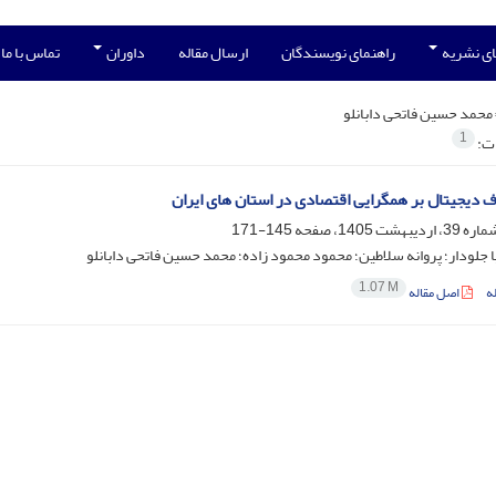
ی نشریه
راهنمای نویسندگان
ارسال مقاله
داوران
تماس با ما
محمد حسین فاتحی دابانلو
1
ات:
ف دیجیتال بر همگرایی اقتصادی در استان های ایران
145-171
ا جلودار؛ پروانه سلاطین؛ محمود محمود زاده؛ محمد حسین فاتحی دابانلو
1.07 M
ه
اصل مقاله