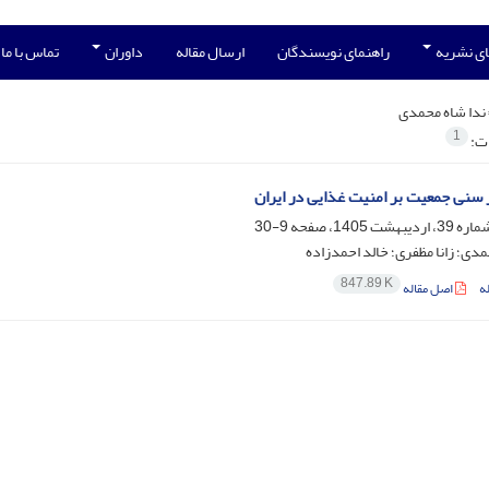
ی نشریه
راهنمای نویسندگان
ارسال مقاله
داوران
تماس با ما
ندا شاه محمدی
1
ات:
ر سنی جمعیت بر امنیت غذایی در ایران
9-30
مدی؛ زانا مظفری؛ خالد احمدزاده
847.89 K
ه
اصل مقاله