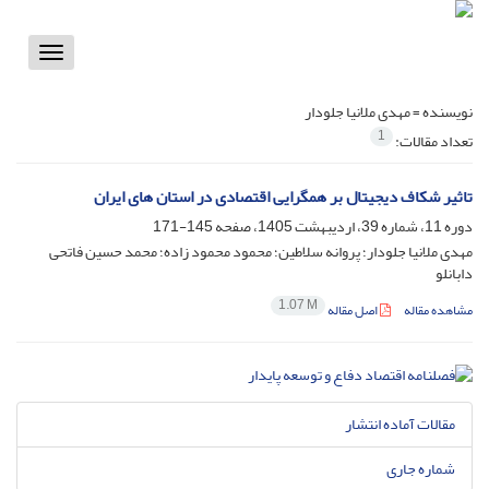
Toggle
vigation
نویسنده =
مهدی ملانیا جلودار
1
تعداد مقالات:
تاثیر شکاف دیجیتال بر همگرایی اقتصادی در استان های ایران
دوره 11، شماره 39، اردیبهشت 1405، صفحه
145-171
مهدی ملانیا جلودار؛ پروانه سلاطین؛ محمود محمود زاده؛ محمد حسین فاتحی
دابانلو
1.07 M
مشاهده مقاله
اصل مقاله
مقالات آماده انتشار
شماره جاری