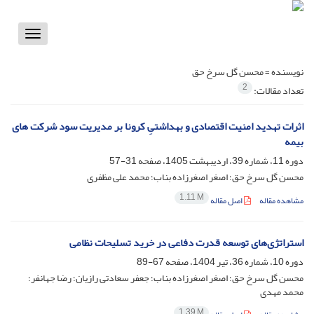
Toggle
vigation
نویسنده =
محسن گل سرخ حق
2
تعداد مقالات:
اثرات تهدید امنیت اقتصادی و بهداشتیِ کرونا بر مدیریت سود شرکت های
بیمه
دوره 11، شماره 39، اردیبهشت 1405، صفحه
31-57
محسن گل سرخ حق؛ اصغر اصغرزاده بناب؛ محمد علی مظفری
1.11 M
مشاهده مقاله
اصل مقاله
استراتژی‌های توسعه قدرت دفاعی در خرید تسلیحات نظامی
دوره 10، شماره 36، تیر 1404، صفحه
67-89
محسن گل سرخ حق؛ اصغر اصغرزاده بناب؛ جعفر سعادتی رازیان؛ رضا جهانفر؛
محمد مهدی
1.39 M